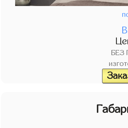
п
В
Це
БЕЗ
изгот
Зака
Габар