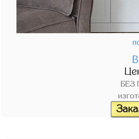
п
В
Це
БЕЗ
изгот
Зака