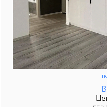
п
В
Це