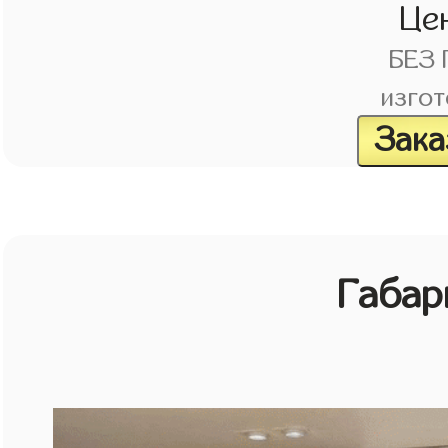
Це
БЕЗ
изгот
Зака
Габар