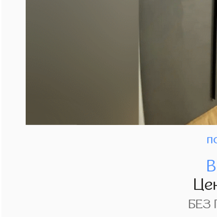
п
В
Це
БЕЗ