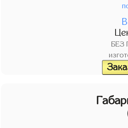
п
В
Це
БЕЗ
изгот
Зака
Габар