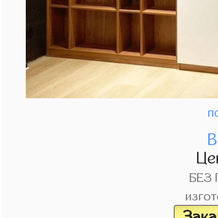
п
В
Це
БЕЗ
изгот
Зака