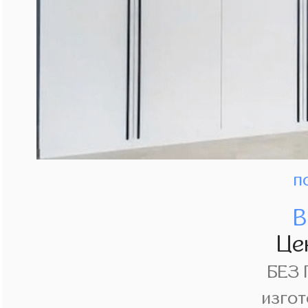
п
В
Це
БЕЗ
изгот