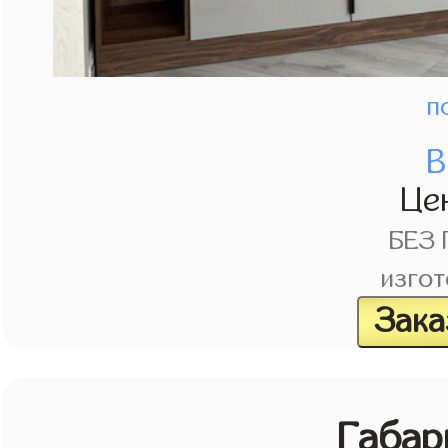
п
В
Це
БЕЗ
изгот
Зака
Габар