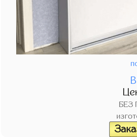
п
В
Це
БЕЗ
изгот
Зака