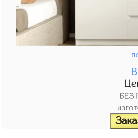
п
В
Це
БЕЗ
изгот
Зака