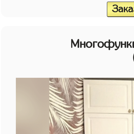
Зака
Многофунк