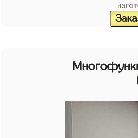
изгот
Зака
Многофунк