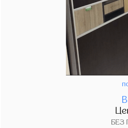
п
В
Це
БЕЗ