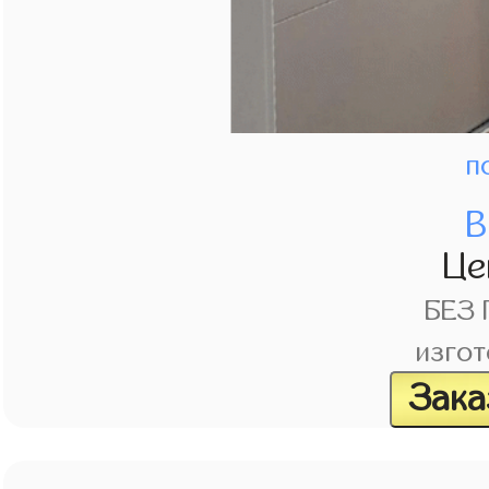
п
В
Це
БЕЗ
изгот
Зака