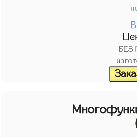
п
В
Це
БЕЗ
изгот
Зака
Многофунк