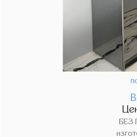
п
В
Це
БЕЗ
изгот