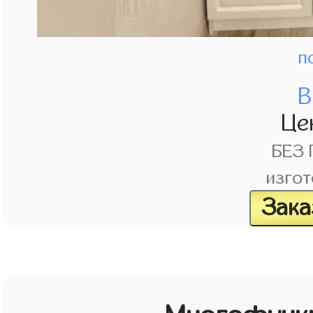
п
В
Це
БЕЗ
изгот
Зака