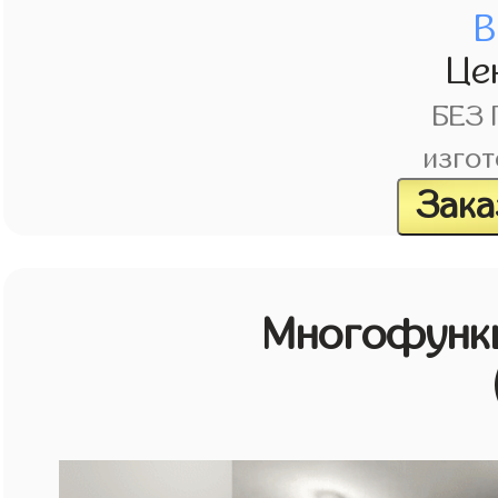
В
Це
БЕЗ
изгот
Зака
Многофунк