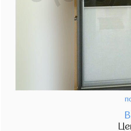
п
В
Це