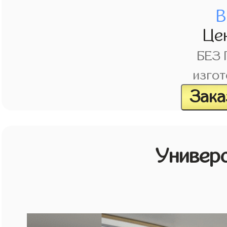
В
Це
БЕЗ
изгот
Зака
Универ