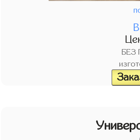
п
В
Це
БЕЗ
изгот
Зака
Универ