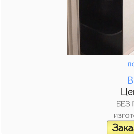
п
В
Це
БЕЗ
изгот
Зака