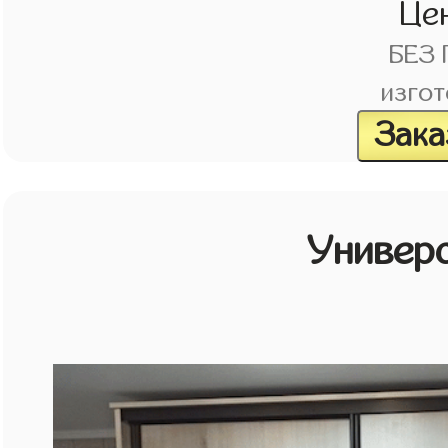
Це
БЕЗ
изгот
Зака
Универ