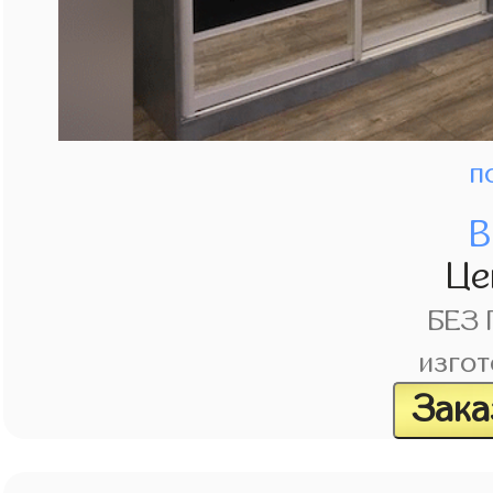
п
В
Це
БЕЗ
изгот
Зака