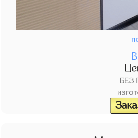
п
В
Це
БЕЗ
изгот
Зака