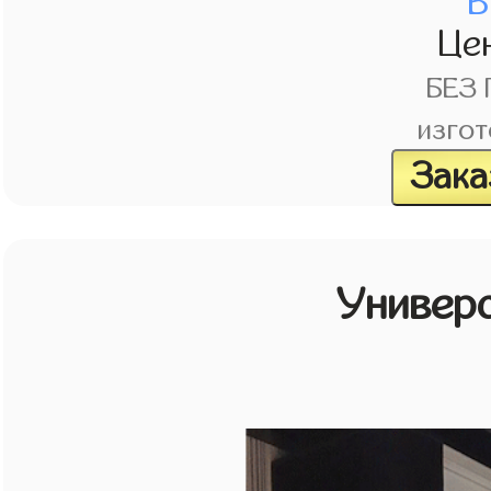
В
Це
БЕЗ
изгот
Зака
Универ