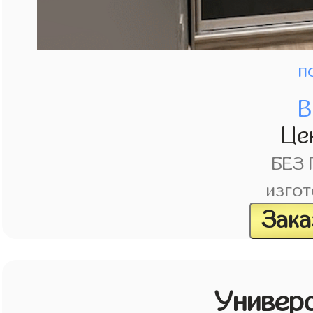
п
В
Це
БЕЗ
изгот
Зака
Универ