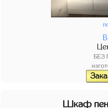
п
В
Це
БЕЗ
изгот
Зака
Шкаф пен