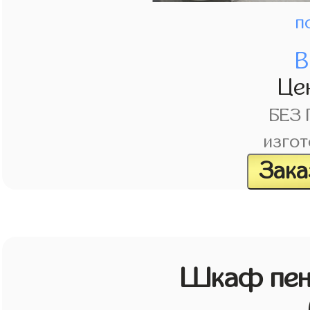
п
В
Це
БЕЗ
изгот
Зака
Шкаф пен