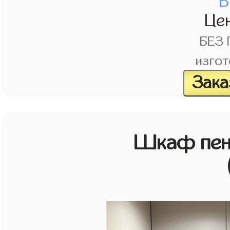
В
Це
БЕЗ
изгот
Зака
Шкаф пен