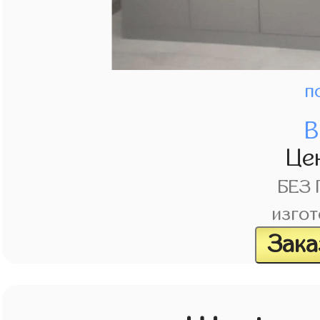
п
В
Це
БЕЗ
изгот
Зака