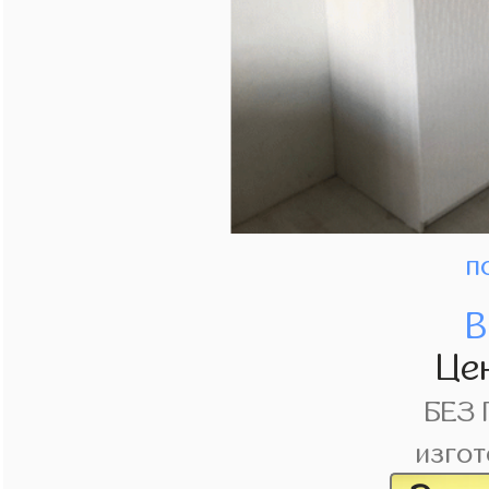
п
В
Це
БЕЗ
изгот