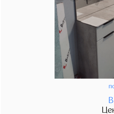
п
В
Це