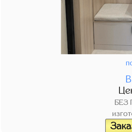
п
В
Це
БЕЗ
изгот
Зака