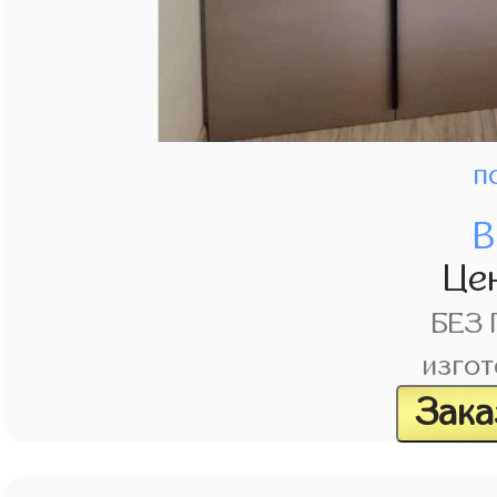
п
В
Це
БЕЗ
изгот
Зака