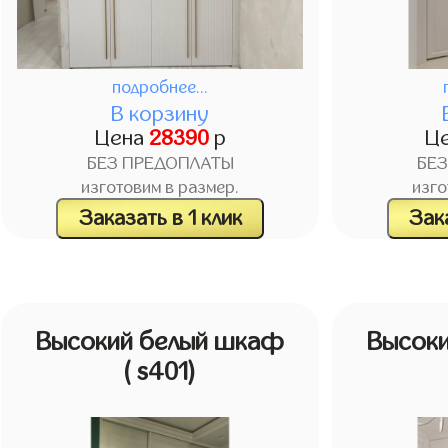
подробнее...
В корзину
Цена
28390
р
Ц
БЕЗ ПРЕДОПЛАТЫ
БЕ
изготовим в размер.
изго
Заказать в 1 клик
Зака
Высокий белый шкаф
Высок
( s401)