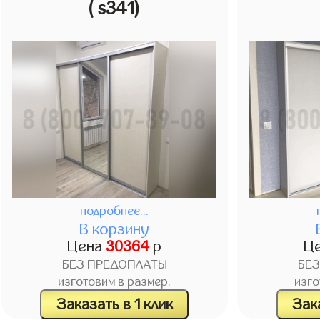
( s341)
подробнее...
В корзину
Цена
30364
р
Ц
БЕЗ ПРЕДОПЛАТЫ
БЕ
изготовим в размер.
изго
Заказать в 1 клик
Зака