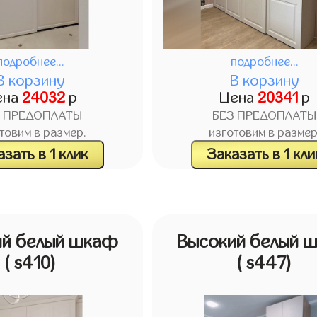
подробнее...
подробнее...
В корзину
В корзину
ена
24032
р
Цена
20341
р
З ПРЕДОПЛАТЫ
БЕЗ ПРЕДОПЛАТЫ
товим в размер.
изготовим в размер
зать в 1 клик
Заказать в 1 кли
ий белый шкаф
Высокий белый 
( s410)
( s447)