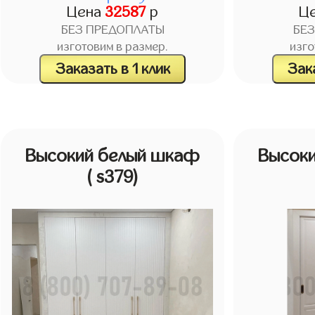
Цена
32587
р
Ц
БЕЗ ПРЕДОПЛАТЫ
БЕ
изготовим в размер.
изго
Заказать в 1 клик
Зака
Высокий белый шкаф
Высок
( s379)