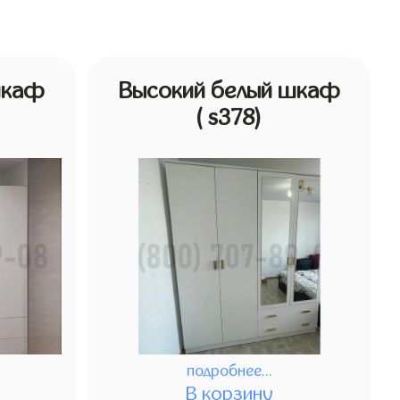
шкаф
Высокий белый шкаф
( s378)
подробнее...
В корзину