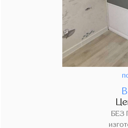
п
В
Це
БЕЗ
изгот