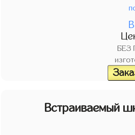
п
В
Це
БЕЗ
изгот
Зака
Встраиваемый шк