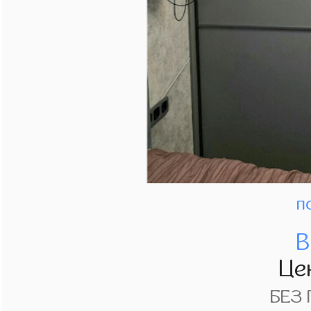
п
В
Це
БЕЗ