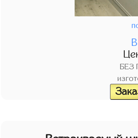
п
В
Це
БЕЗ
изгот
Зака