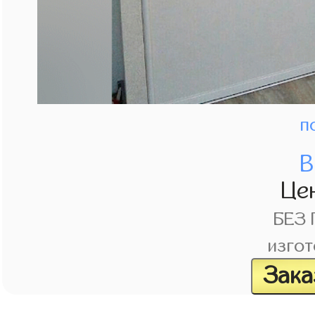
п
В
Це
БЕЗ
изгот
Зака