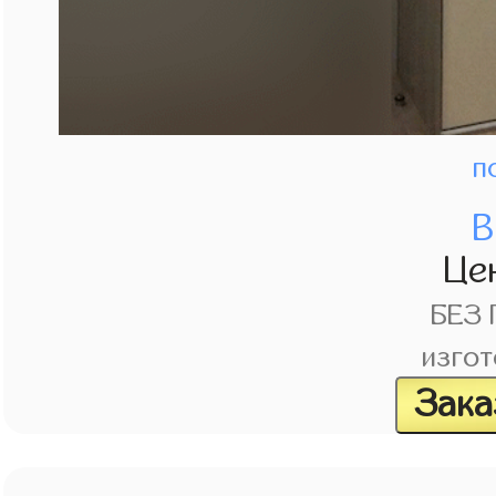
п
В
Це
БЕЗ
изгот
Зака