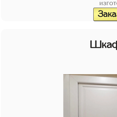
изгот
Зака
Шкаф