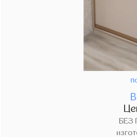
п
В
Це
БЕЗ
изгот