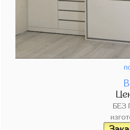
п
В
Це
БЕЗ
изгот
Зака