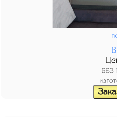
п
В
Це
БЕЗ
изгот
Зака