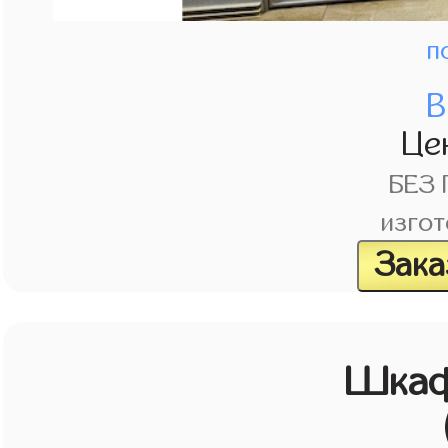
п
В
Це
БЕЗ
изгот
Зака
Шкаф