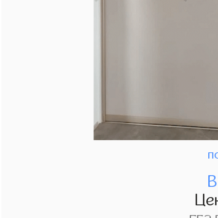
п
В
Це