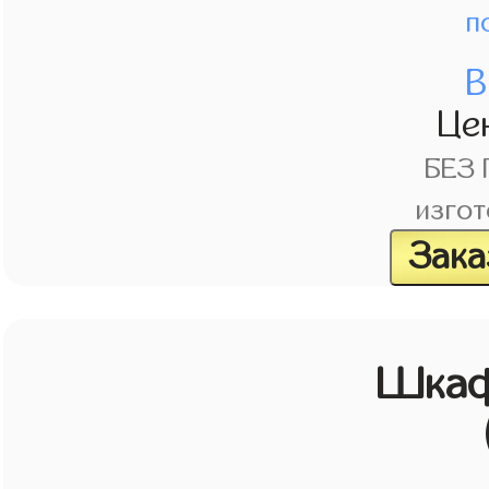
п
В
Це
БЕЗ
изгот
Зака
Шкаф