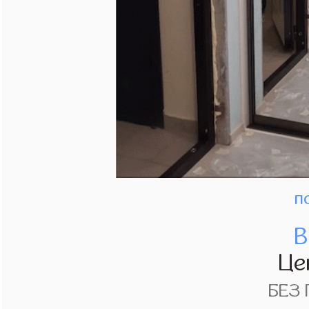
п
В
Це
БЕЗ