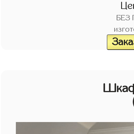
Це
БЕЗ
изгот
Зака
Шкаф