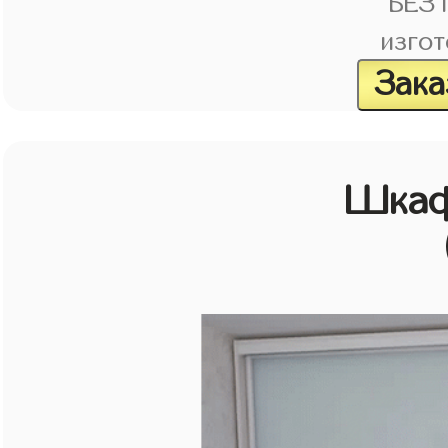
БЕЗ
изгот
Зака
Шкаф