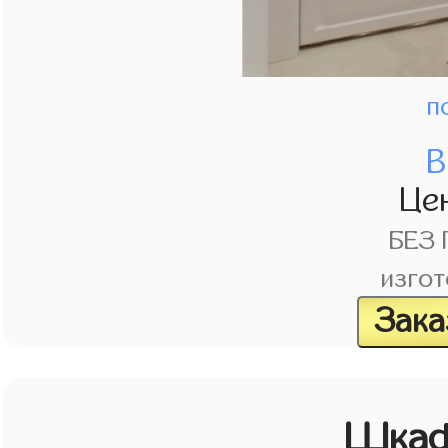
п
В
Це
БЕЗ
изгот
Зака
Шкаф