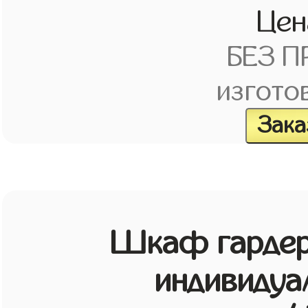
Це
БЕЗ 
изгото
Зака
Шкаф гардер
индивидуа