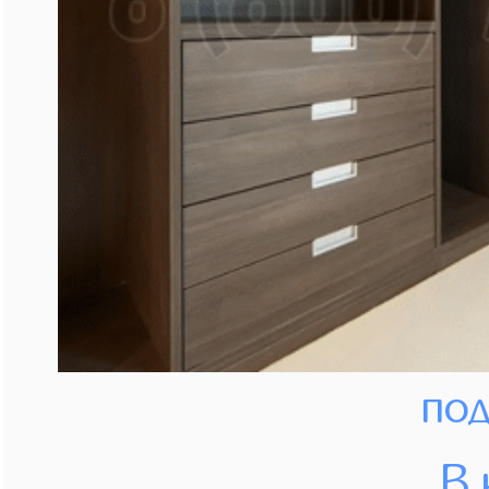
под
В 