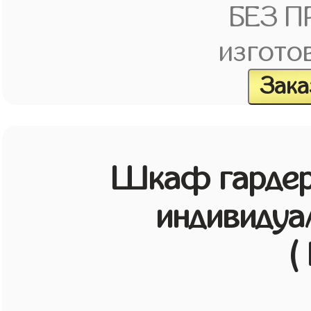
БЕЗ 
изгото
Зака
Шкаф гардер
индивидуа
(