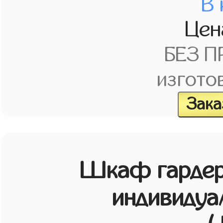
В 
Це
БЕЗ 
изгото
Зака
Шкаф гардер
индивидуа