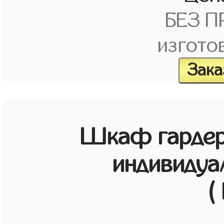
БЕЗ 
изгото
Зака
Шкаф гардер
индивидуа
(