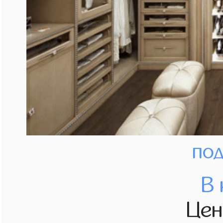
под
В 
Це