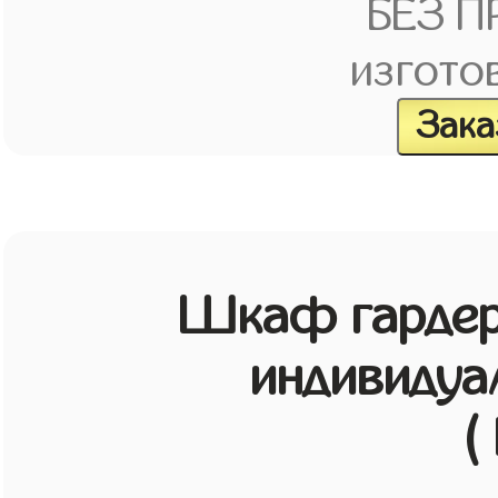
БЕЗ 
изгото
Зака
Шкаф гардер
индивидуа
(