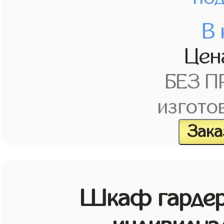
В 
Це
БЕЗ 
изгото
Зака
Шкаф гардер