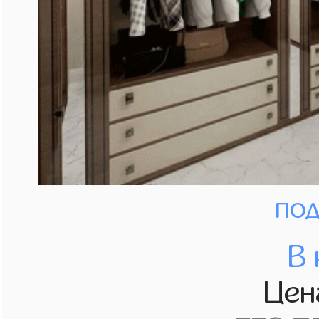
под
В 
Це