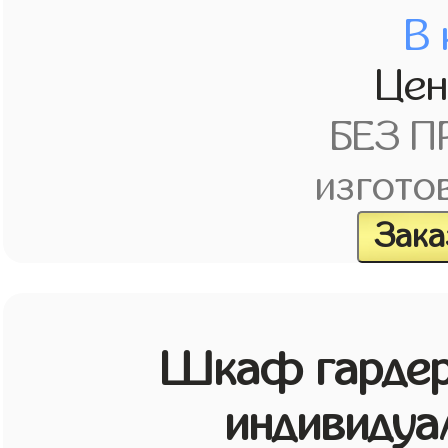
В 
Це
БЕЗ 
изгото
Зака
Шкаф гардер
индивидуа