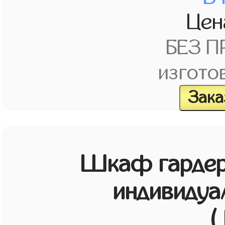
Це
БЕЗ 
изгото
Зака
Шкаф гардер
индивидуа
(