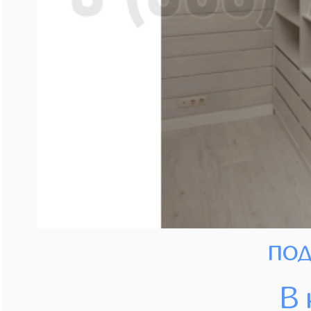
под
В 