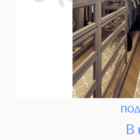
под
В 