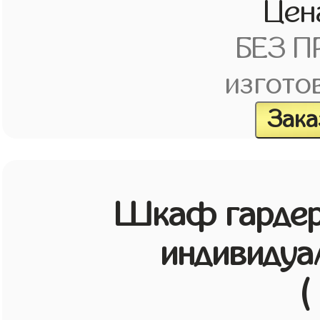
Це
БЕЗ 
изгото
Зака
Шкаф гардер
индивидуа
(