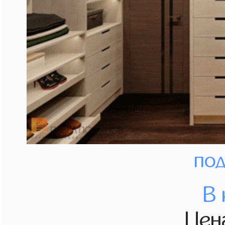
под
В 
Це