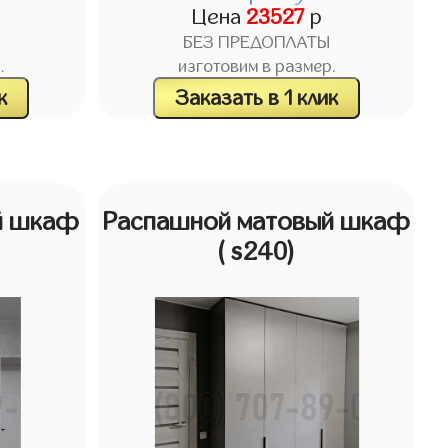
Цена
23527
р
БЕЗ ПРЕДОПЛАТЫ
.
изготовим в размер.
к
Заказать в 1 клик
й шкаф
Распашной матовый шкаф
( s240)