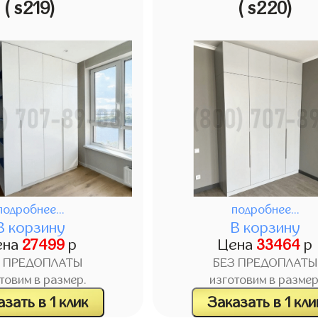
( s219)
( s220)
подробнее...
подробнее...
В корзину
В корзину
ена
27499
р
Цена
33464
р
З ПРЕДОПЛАТЫ
БЕЗ ПРЕДОПЛАТЫ
товим в размер.
изготовим в размер
зать в 1 клик
Заказать в 1 кли