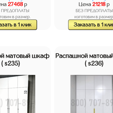
ена
27468
р
Цена
21218
р
З ПРЕДОПЛАТЫ
БЕЗ ПРЕДОПЛАТЫ
товим в размер.
изготовим в размер
зать в 1 клик
Заказать в 1 кли
ой матовый шкаф
Распашной матовы
( s235)
( s236)