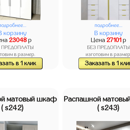
подробнее...
подробнее...
В корзину
В корзину
ена
23048
р
Цена
27101
р
З ПРЕДОПЛАТЫ
БЕЗ ПРЕДОПЛАТЫ
товим в размер.
изготовим в размер
зать в 1 клик
Заказать в 1 кли
ой матовый шкаф
Распашной матовы
( s242)
( s243)