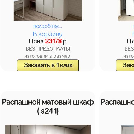
подробнее...
В корзину
Цена
23178
р
Ц
БЕЗ ПРЕДОПЛАТЫ
БЕ
изготовим в размер.
изго
Заказать в 1 клик
Зака
Распашной матовый шкаф
Распашн
( s241)