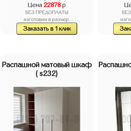
Цена
22878
р
Ц
БЕЗ ПРЕДОПЛАТЫ
БЕ
изготовим в размер.
изго
Заказать в 1 клик
Зака
Распашной матовый шкаф
Распашн
( s232)