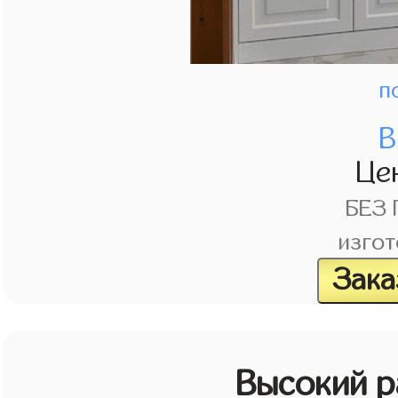
п
В
Це
БЕЗ
изгот
Зака
Высокий 