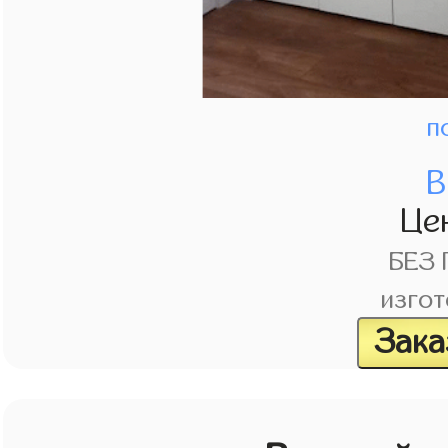
п
В
Це
БЕЗ
изгот
Зака