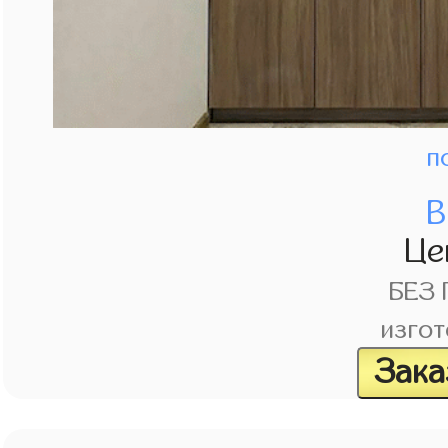
п
В
Це
БЕЗ
изгот
Зака