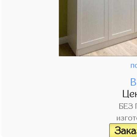
п
В
Це
БЕЗ
изгот
Зака