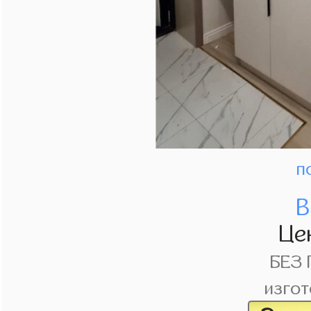
п
В
Це
БЕЗ
изгот