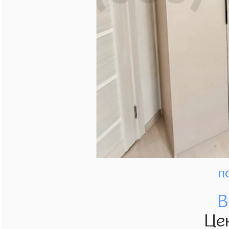
п
В
Це