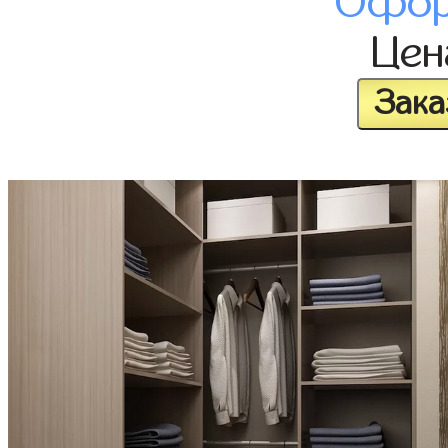
Офор
Це
Зака