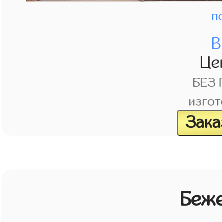
п
В
Це
БЕЗ
изгот
Зака
Беж