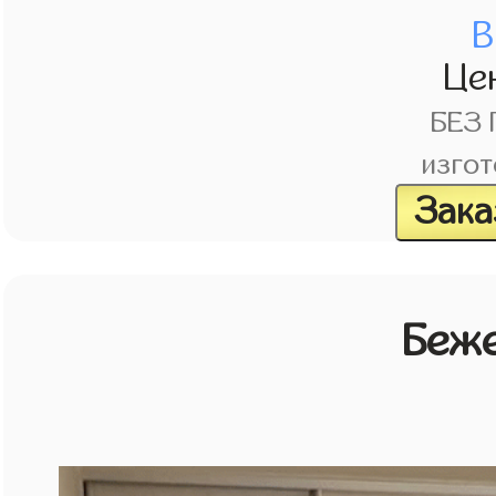
В
Це
БЕЗ
изгот
Зака
Беж