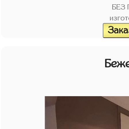
БЕЗ
изгот
Зака
Беж