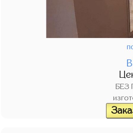
п
В
Це
БЕЗ
изгот
Зака