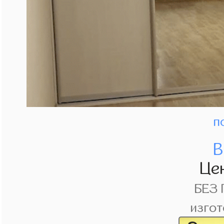
п
В
Це
БЕЗ
изгот