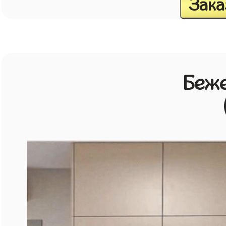
Зака
Беж