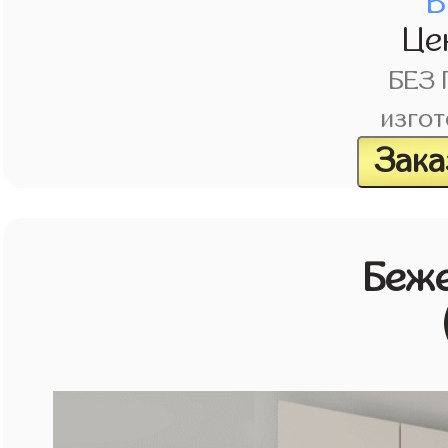
В
Це
БЕЗ
изгот
Зака
Беж