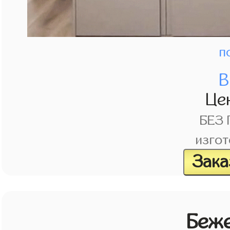
п
В
Це
БЕЗ
изгот
Зака
Беж