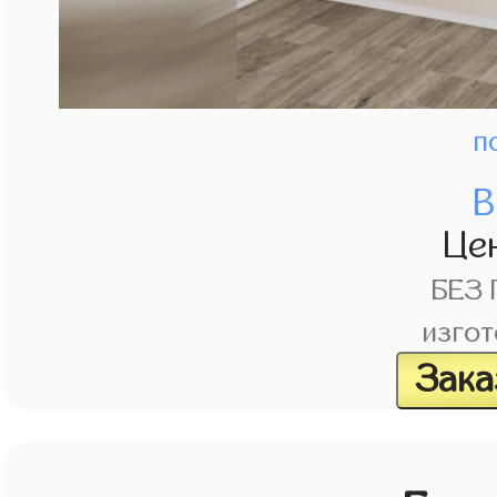
п
В
Це
БЕЗ
изгот
Зака