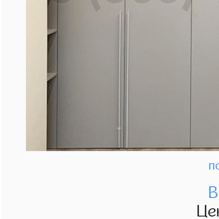
п
В
Це