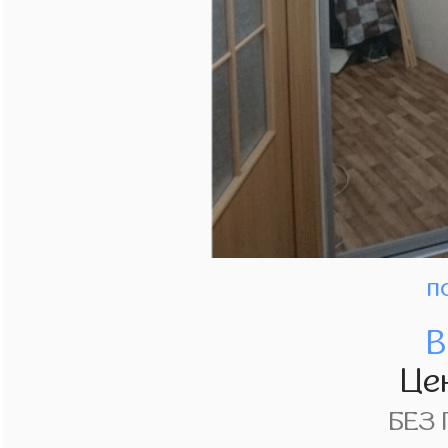
п
В
Це
БЕЗ