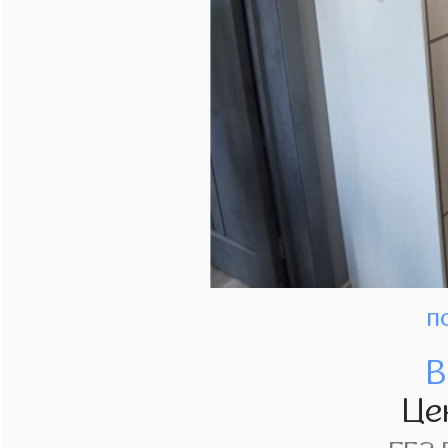
п
В
Це