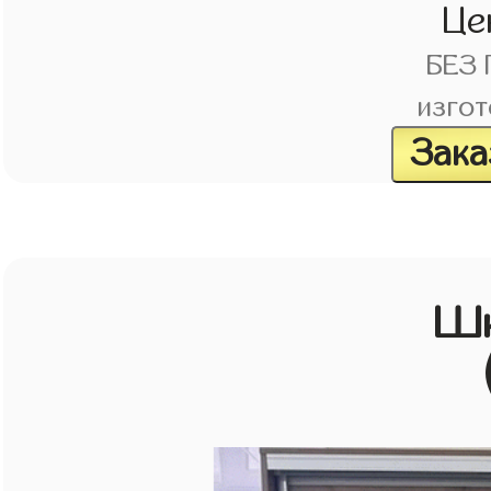
Це
БЕЗ
изгот
Зака
Шк