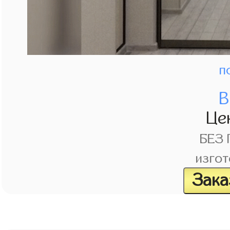
п
В
Це
БЕЗ
изгот
Зака