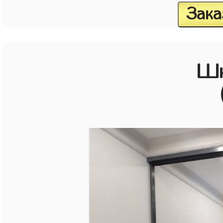
Зака
Шк