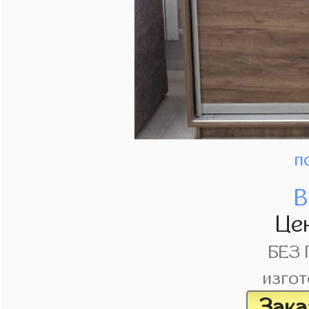
п
В
Це
БЕЗ
изгот
Зака