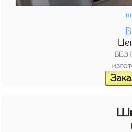
п
В
Це
БЕЗ
изгот
Зака
Шк