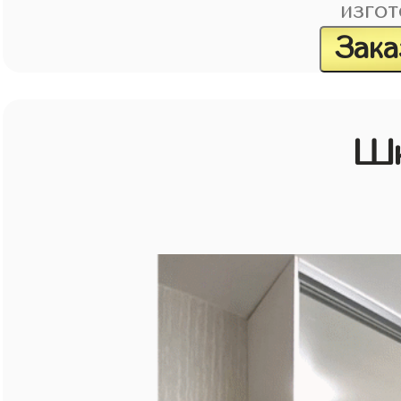
изгот
Зака
Шк