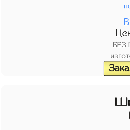
п
В
Це
БЕЗ
изгот
Зака
Шк