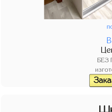
п
В
Це
БЕЗ
изгот
Зака
Шк