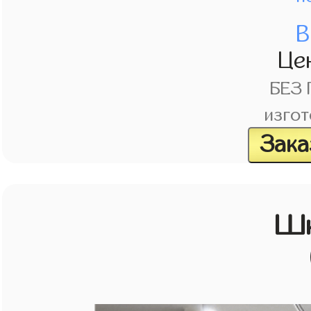
В
Це
БЕЗ
изгот
Зака
Шк