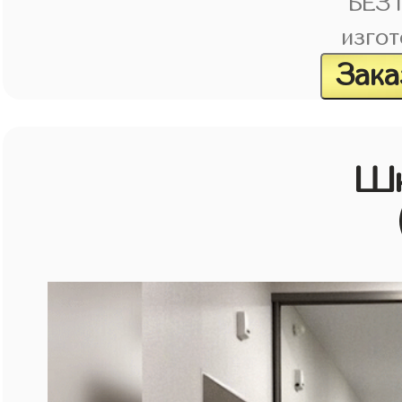
БЕЗ
изгот
Зака
Шк