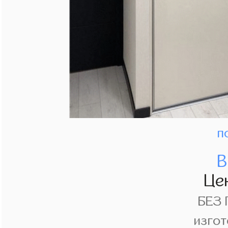
п
В
Це
БЕЗ
изгот