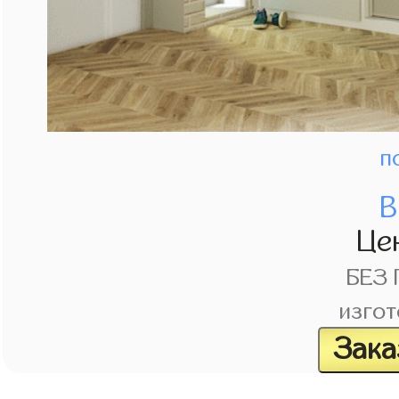
п
В
Це
БЕЗ
изгот
Зака