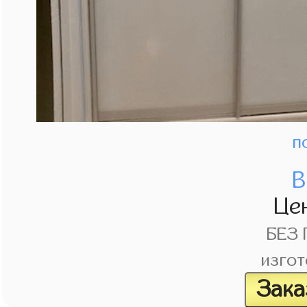
п
В
Це
БЕЗ
изгот
Зака