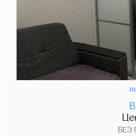
п
В
Це
БЕЗ