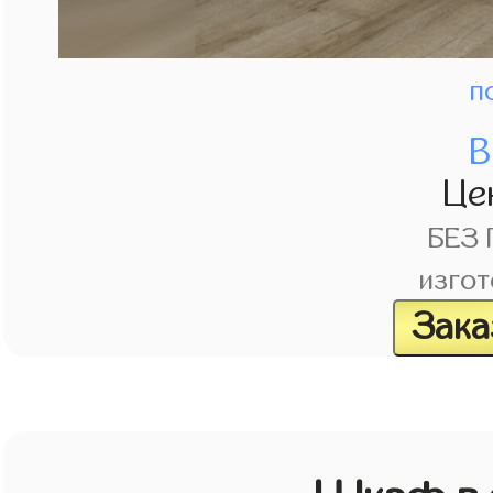
п
В
Це
БЕЗ
изгот
Зака