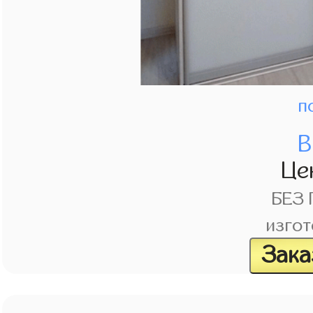
п
В
Це
БЕЗ
изгот
Зака