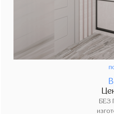
п
В
Це
БЕЗ
изгот