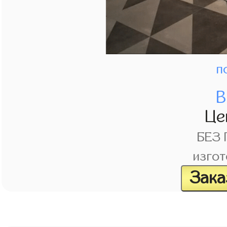
п
В
Це
БЕЗ
изгот
Зака