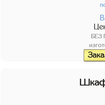
п
В
Це
БЕЗ
изгот
Зака
Шкаф 