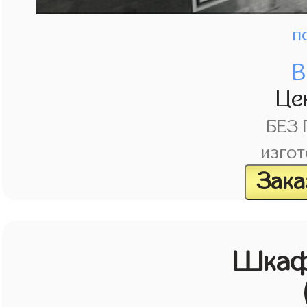
п
В
Це
БЕЗ
изгот
Зака
Шкаф 