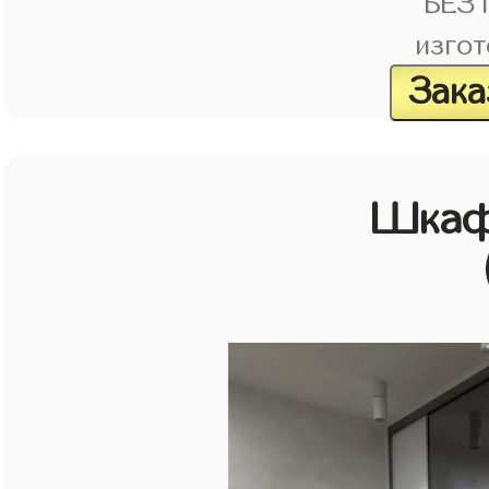
БЕЗ
изгот
Зака
Шкаф 