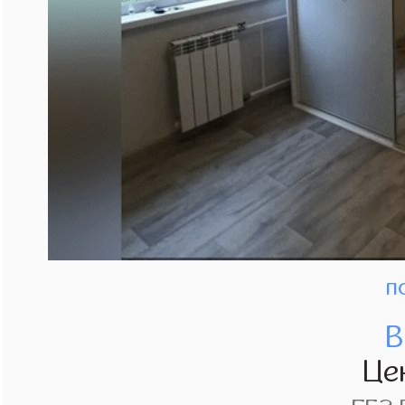
п
В
Це