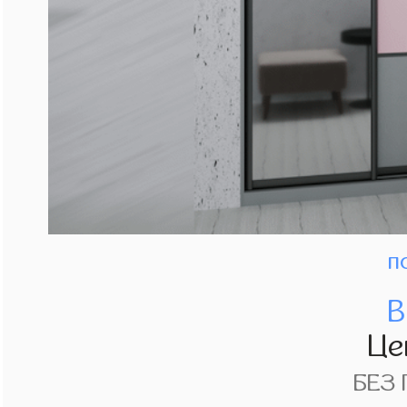
п
В
Це
БЕЗ