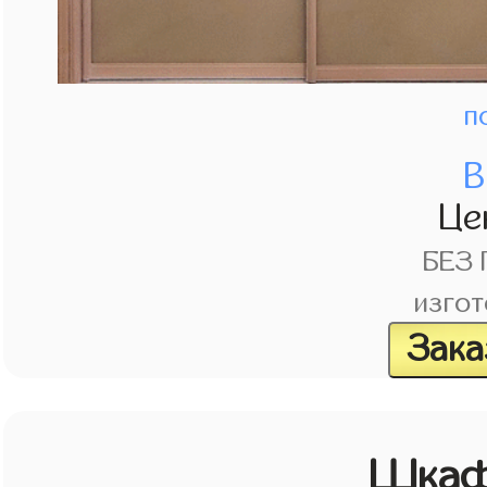
п
В
Це
БЕЗ
изгот
Зака
Шкаф 