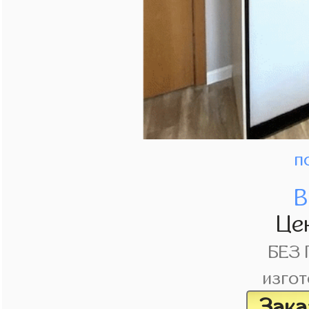
п
В
Це
БЕЗ
изгот
Зака