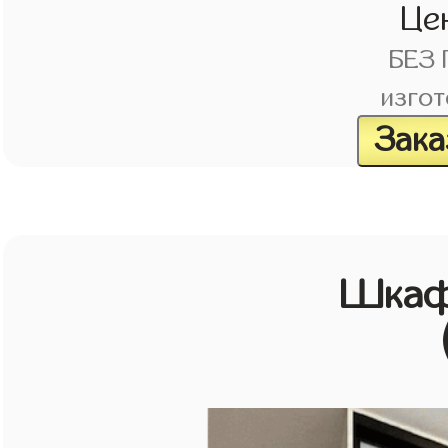
Це
БЕЗ
изгот
Зака
Шкаф 