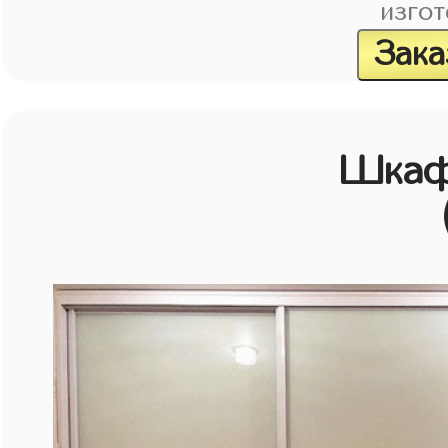
изгот
Зака
Шкаф 