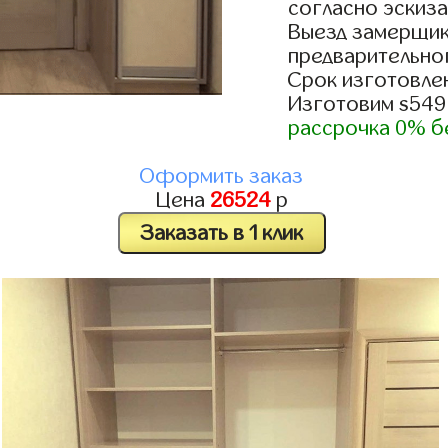
согласно эскиза
Выезд замерщик
предварительно
Срок изготовлен
Изготовим s549
рассрочка 0% б
Оформить заказ
Цена
26524
р
Заказать в 1 клик