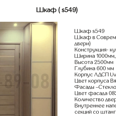
Шкаф
( s549)
Шкаф s549
Шкаф в Совреме
двери)
Конструкция- к
Ширина 1000мм,
Высота 2500мм
Глубина 600 мм
Корпус ЛДСП Uv
Цвет корпуса В
Фасады –Стекло
Цвет фасада 08
Количество двер
Внутреннее нап
секций со штанг