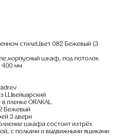
нном стилеЦвет 082 Бежевый (3
упе,корпусный шкаф, под потолок
 400 мм
adrev
яз Швейцарский
 в пленке ORAKAL
2 Бежевый
ей 3 двери
олнение шкафа состоит изтрёх
ой, с полками и выдвижными ящиками