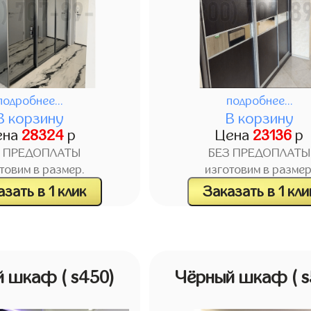
подробнее...
подробнее...
В корзину
В корзину
ена
28324
р
Цена
23136
р
З ПРЕДОПЛАТЫ
БЕЗ ПРЕДОПЛАТЫ
товим в размер.
изготовим в размер
зать в 1 клик
Заказать в 1 кли
й шкаф
( s450)
Чёрный шкаф
( 