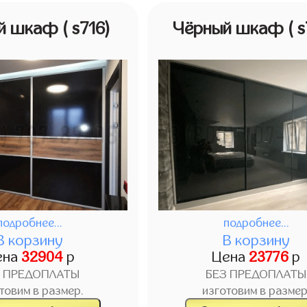
й шкаф
( s716)
Чёрный шкаф
( 
подробнее...
подробнее...
В корзину
В корзину
ена
32904
р
Цена
23776
р
З ПРЕДОПЛАТЫ
БЕЗ ПРЕДОПЛАТЫ
товим в размер.
изготовим в размер