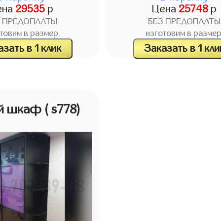
ена
29535
р
Цена
25748
р
З ПРЕДОПЛАТЫ
БЕЗ ПРЕДОПЛАТЫ
товим в размер.
изготовим в размер
зать в 1 клик
Заказать в 1 кли
й шкаф
( s778)