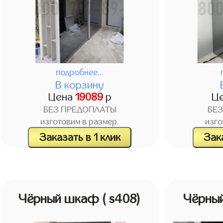
подробнее...
В корзину
Цена
19089
р
Ц
БЕЗ ПРЕДОПЛАТЫ
БЕ
изготовим в размер.
изго
Заказать в 1 клик
Зака
Чёрный шкаф
( s408)
Чёрны