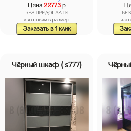
Цена
22773
р
Ц
БЕЗ ПРЕДОПЛАТЫ
БЕ
изготовим в размер.
изго
Заказать в 1 клик
Зака
Чёрный шкаф
( s777)
Чёрны