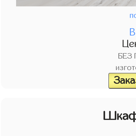
п
В
Це
БЕЗ
изгот
Зака
Шкаф 