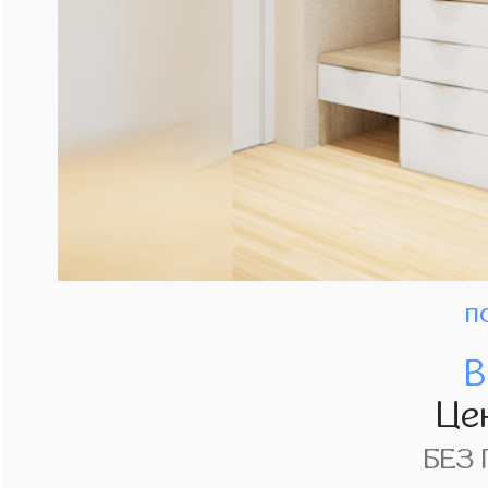
п
В
Це
БЕЗ