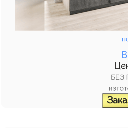
п
В
Це
БЕЗ
изгот
Зака