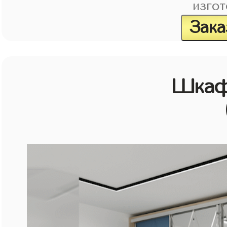
изгот
Зака
Шкаф 