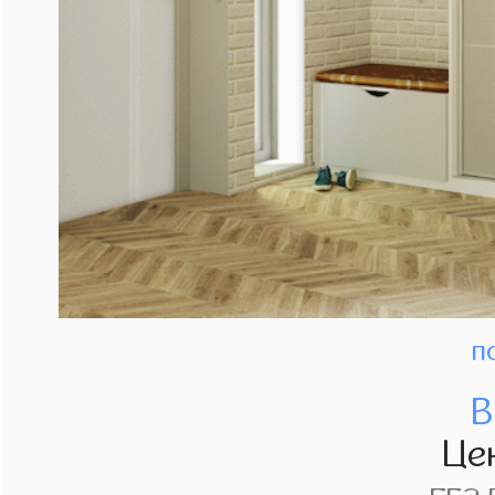
п
В
Це