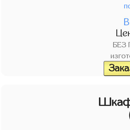
п
В
Це
БЕЗ
изгот
Зака
Шкаф 