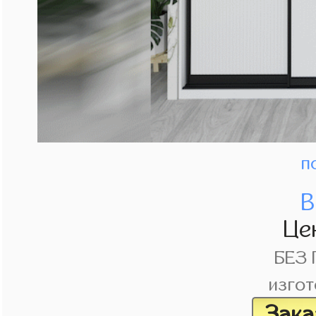
п
В
Це
БЕЗ
изгот
Зака