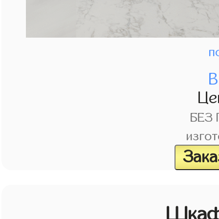
п
В
Це
БЕЗ
изгот
Зака
Шкаф 