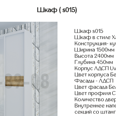
Шкаф
( s015)
Шкаф s015
Шкаф в стиле Х
Конструкция- ку
Ширина 1500мм
Высота 2400мм
Глубина 450мм
Корпус ЛДСП Uv
Цвет корпуса Б
Фасады - ЛДСП
Цвет фасада Бе
Цвет профиля 
Количество двер
Внутреннее нап
секций со штан