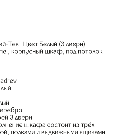
ай-Тек Цвет Белый (3 двери)
пе , корпусный шкаф, под потолок
adrev
елый
лый
Серебро
ей 3 двери
олнение шкафа состоит из трёх
гой, полками и выдвижными ящиками