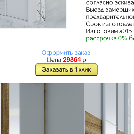
согласно эскиза
Выезд замерщик
предварительно
Срок изготовлен
Изготовим s015
рассрочка 0% б
Оформить заказ
Цена
29364
р
Заказать в 1 клик