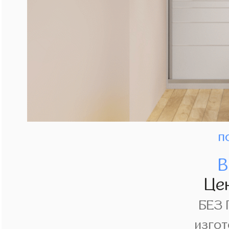
п
В
Це
БЕЗ
изгот