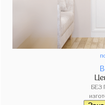
п
В
Це
БЕЗ
изгот