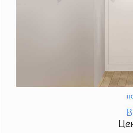
п
В
Це