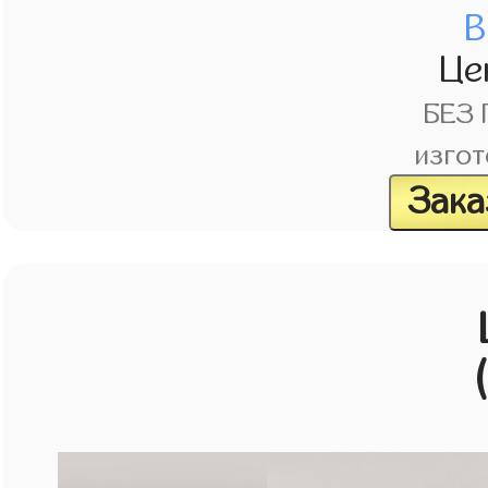
В
Це
БЕЗ
изгот
Зака