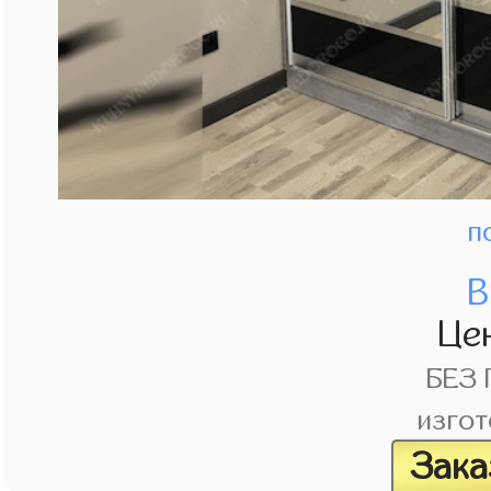
п
В
Це
БЕЗ
изгот
Зака