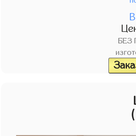
п
В
Це
БЕЗ
изгот
Зака
(