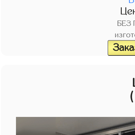
Це
БЕЗ
изгот
Зака
(