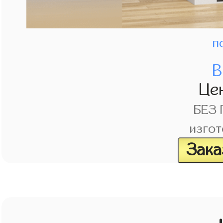
п
В
Це
БЕЗ
изгот
Зака