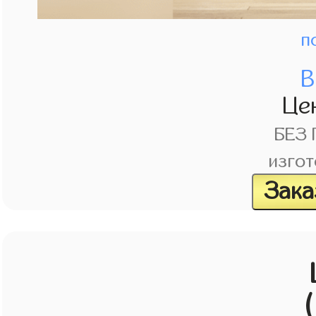
п
В
Це
БЕЗ
изгот
Зака
(