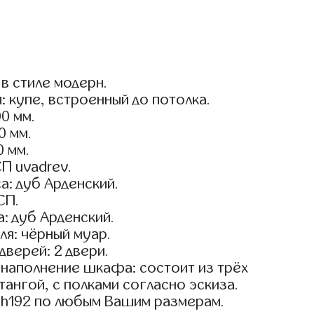
в стиле модерн.
: купе, встроенный до потолка.
0 мм.
0 мм.
0 мм.
П uvadrev.
а: дуб Арденский.
СП.
: дуб Арденский.
я: чёрный муар.
дверей: 2 двери.
наполнение шкафа: состоит из трёх
тангой, с полками согласно эскиза.
sh192 по любым Вашим размерам.