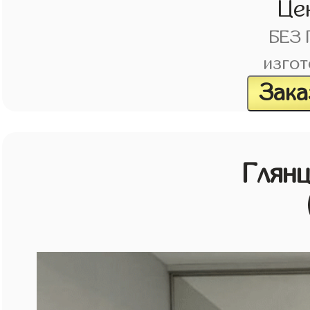
Це
БЕЗ
изгот
Зака
Глян