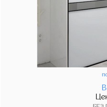
п
В
Це
БЕЗ