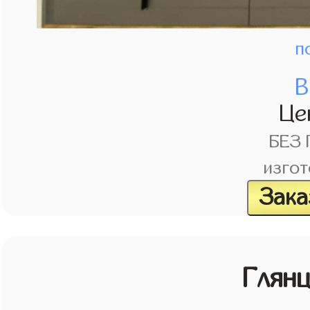
п
В
Це
БЕЗ
изгот
Зака
Глян