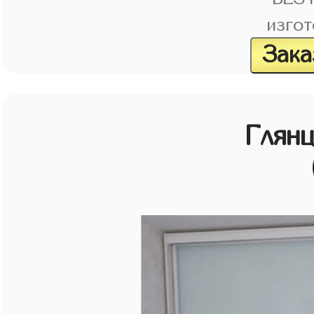
изгот
Зака
Глян