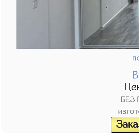
п
В
Це
БЕЗ
изгот
Зака