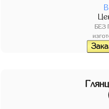
В
Це
БЕЗ
изгот
Зака
Глян