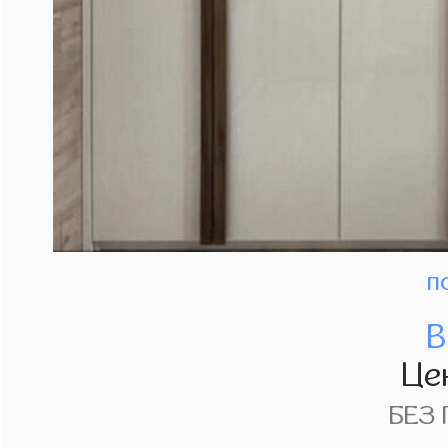
п
В
Це
БЕЗ