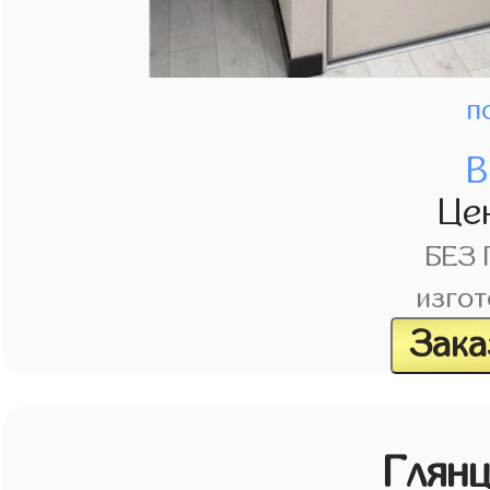
п
В
Це
БЕЗ
изгот
Зака
Глян