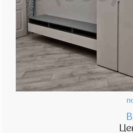
п
В
Це