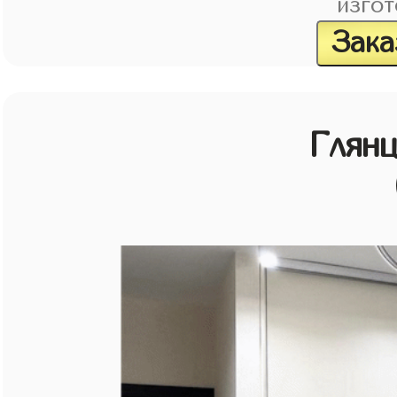
изгот
Зака
Глян