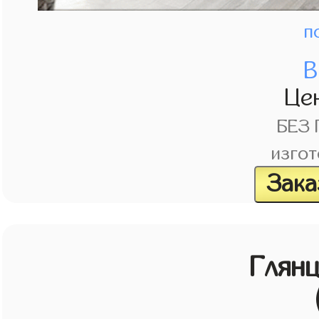
п
В
Це
БЕЗ
изгот
Зака
Глян