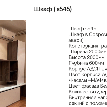
Шкаф
( s545)
Шкаф s545
Шкаф в Совреме
двери)
Конструкция- р
Ширина 2000мм
Высота 2000мм
Глубина 600мм
Корпус ЛДСП Uv
Цвет корпуса Д
Фасады –МДФ в
Цвет фасада Бе
Количество двер
Внутреннее нап
секций с полка