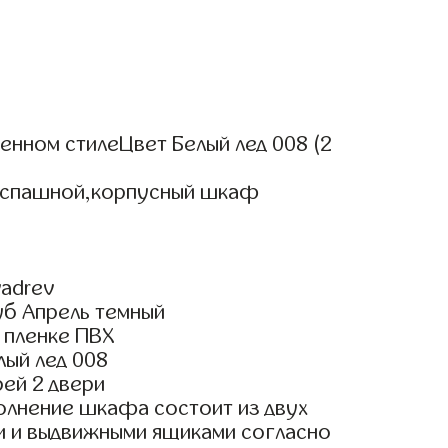
нном стилеЦвет Белый лед 008 (2
аспашной,корпусный шкаф
adrev
уб Апрель темный
 пленке ПВХ
лый лед 008
ей 2 двери
олнение шкафа состоит из двух
ми и выдвижными ящиками согласно