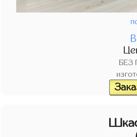
п
В
Це
БЕЗ
изгот
Зака
Шкаф