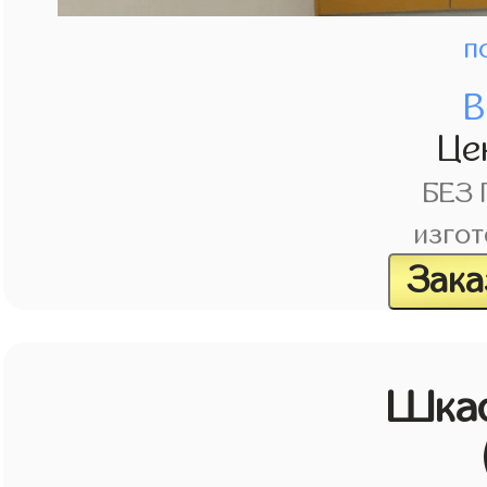
п
В
Це
БЕЗ
изгот
Зака
Шкаф