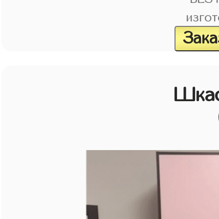
изгот
Зака
Шкаф