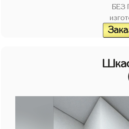
БЕЗ
изгот
Зака
Шкаф