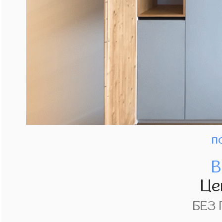
п
В
Це
БЕЗ