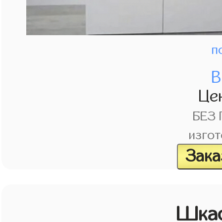
п
В
Це
БЕЗ
изгот
Зака
Шкаф