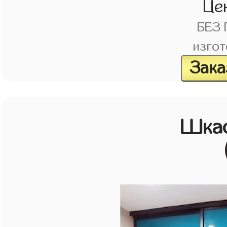
Це
БЕЗ
изгот
Зака
Шкаф