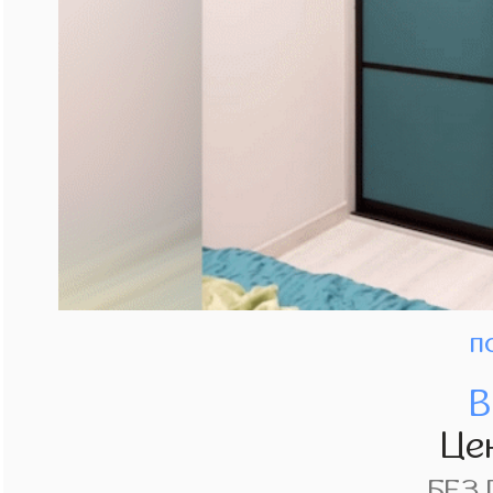
п
В
Це
БЕЗ