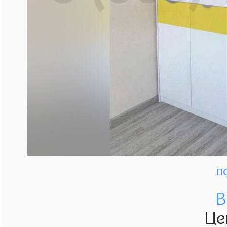
п
В
Це