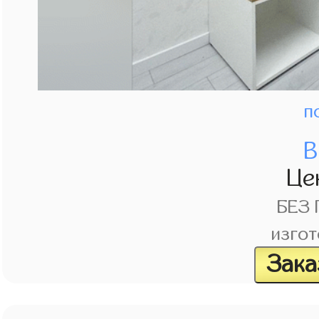
п
В
Це
БЕЗ
изгот
Зака