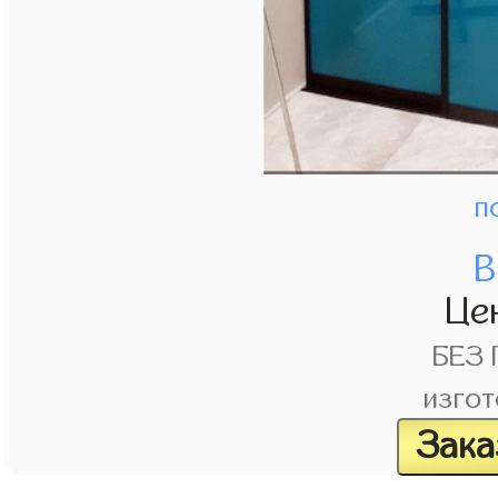
п
В
Це
БЕЗ
изгот
Зака