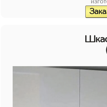
изгот
Зака
Шкаф