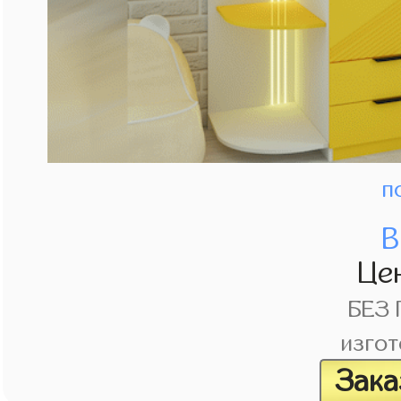
п
В
Це
БЕЗ
изгот
Зака