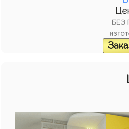
Це
БЕЗ
изгот
Зака