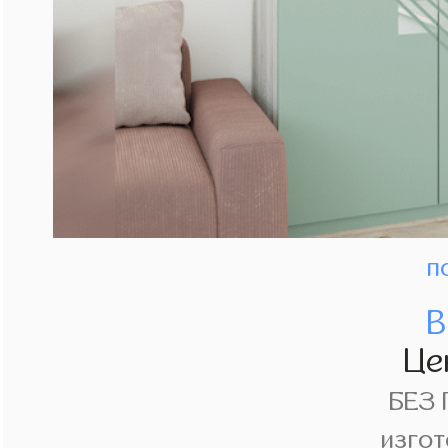
п
В
Це
БЕЗ
изгот