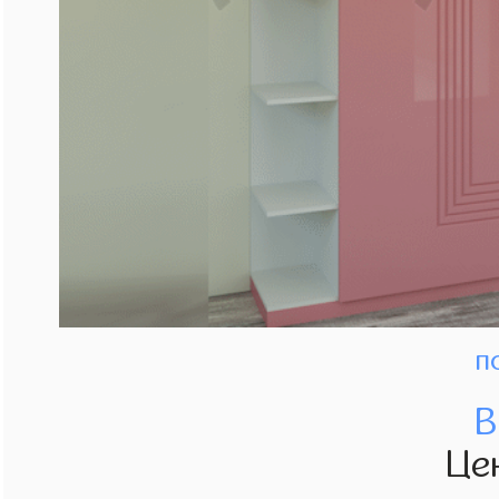
п
В
Це