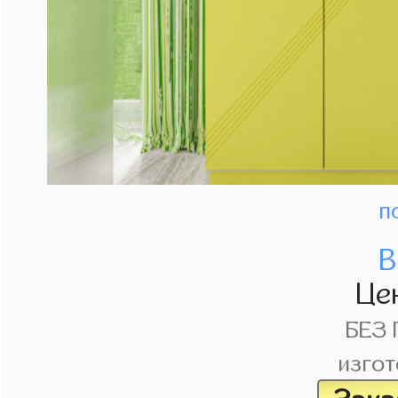
п
В
Це
БЕЗ
изгот