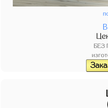
п
В
Це
БЕЗ
изгот
Зака