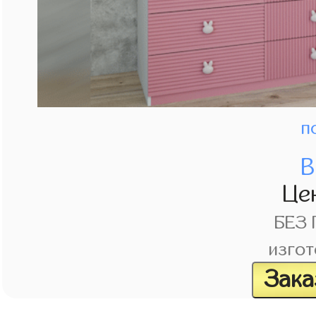
п
В
Це
БЕЗ
изгот
Зака