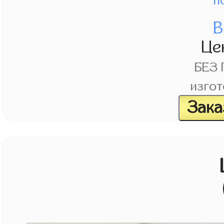
п
В
Це
БЕЗ
изгот
Зака