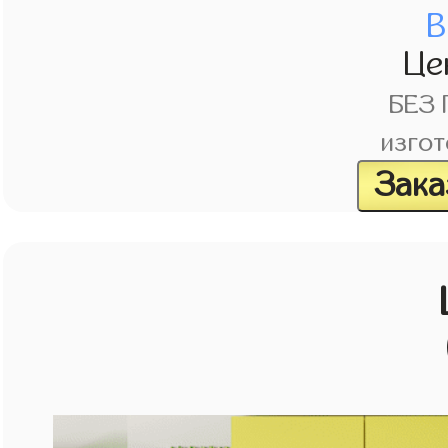
В
Це
БЕЗ
изгот
Зака