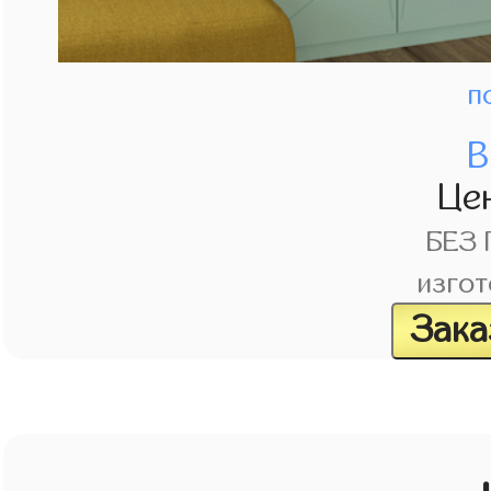
п
В
Це
БЕЗ
изгот
Зака