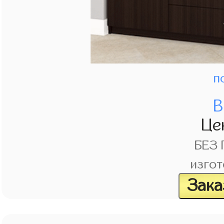
п
В
Це
БЕЗ
изгот
Зака