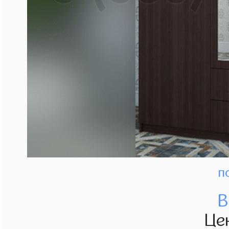
п
В
Це