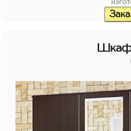
изгот
Зака
Шкаф 