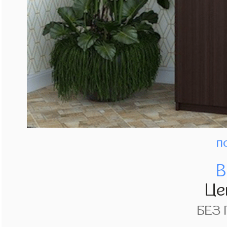
п
В
Це
БЕЗ