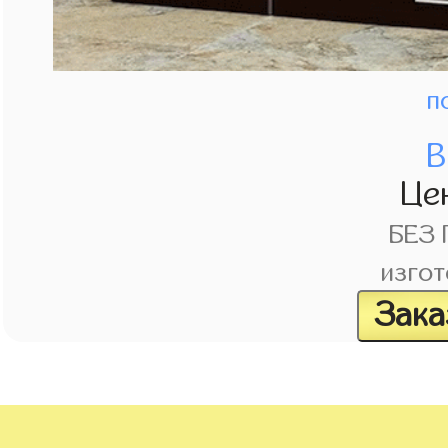
п
В
Це
БЕЗ
изгот
Зака