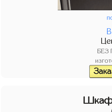
п
В
Це
БЕЗ
изгот
Зака
Шкаф 