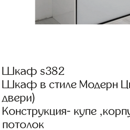
Шкаф s382
Шкаф в стиле Модерн Цв
двери)
Конструкция- купе ,кор
потолок