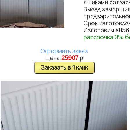
ящиками согласн
Выезд замерщик
предварительно
Срок изготовлен
Изготовим s056
рассрочка 0% б
Оформить заказ
Цена
25907
р
Заказать в 1 клик