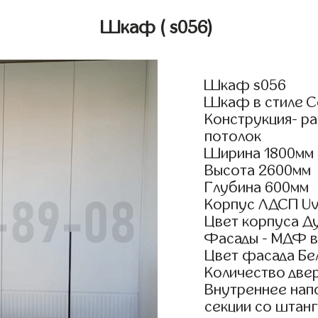
Шкаф
( s056)
Шкаф s056
Шкаф в стиле С
Конструкция- р
потолок
Ширина 1800мм
Высота 2600мм
Глубина 600мм
Корпус ЛДСП Uv
Цвет корпуса Д
Фасады - МДФ в
Цвет фасада Бе
Количество двер
Внутреннее нап
секции со штанг