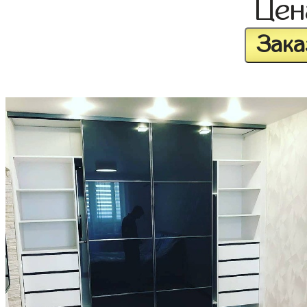
Це
Зака