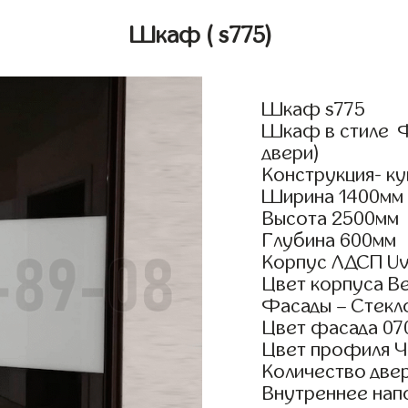
Шкаф
( s775)
Шкаф s775
Шкаф в стиле Ф
двери)
Конструкция- ку
Ширина 1400мм
Высота 2500мм
Глубина 600мм
Корпус ЛДСП Uv
Цвет корпуса В
Фасады – Стекл
Цвет фасада 070
Цвет профиля Ч
Количество двер
Внутреннее нап