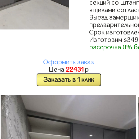
секций со штанг
ящиками согласн
Выезд замерщик
предварительно
Срок изготовлен
Изготовим s349
рассрочка 0% б
Оформить заказ
Цена
22431
р
Заказать в 1 клик