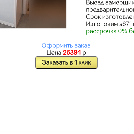
Выезд замерщик
предварительно
Срок изготовлен
Изготовим s671
рассрочка 0% б
Оформить заказ
Цена
26384
р
Заказать в 1 клик