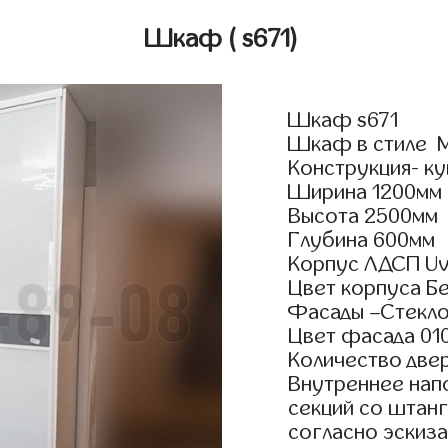
Шкаф
( s671)
Шкаф s671
Шкаф в стиле М
Конструкция- ку
Ширина 1200мм
Высота 2500мм
Глубина 600мм
Корпус ЛДСП Uv
Цвет корпуса Б
Фасады –Стекло
Цвет фасада 01
Количество двер
Внутреннее нап
секций со штанг
согласно эскиза