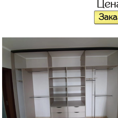
Це
Зака