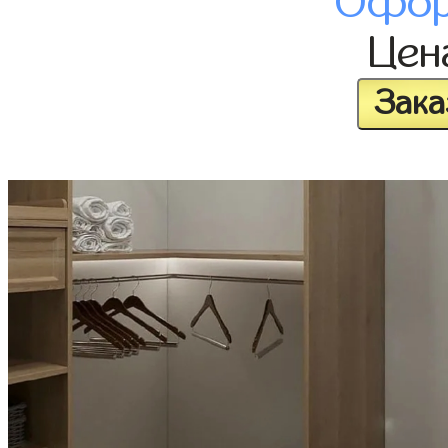
Офор
Це
Зака