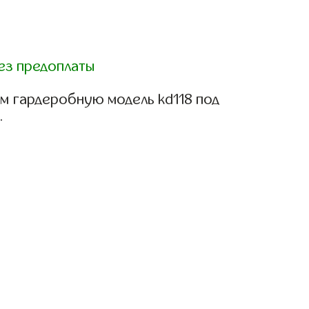
ез предоплаты
м гардеробную модель kd118 под
.