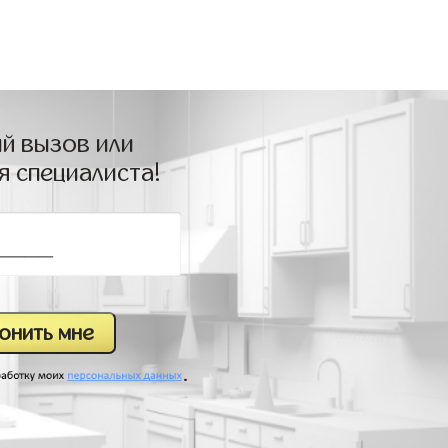
й вызов или
я специалиста!
.