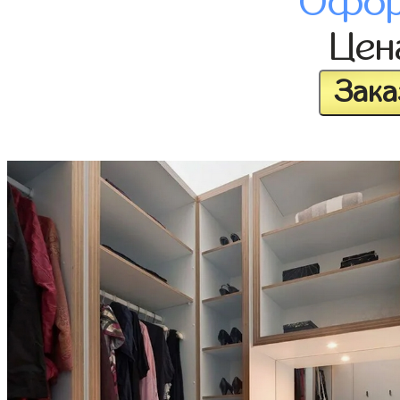
Офор
Це
Зака