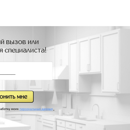
й вызов или
я специалиста!
.