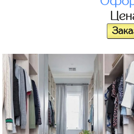
Офор
Це
Зака