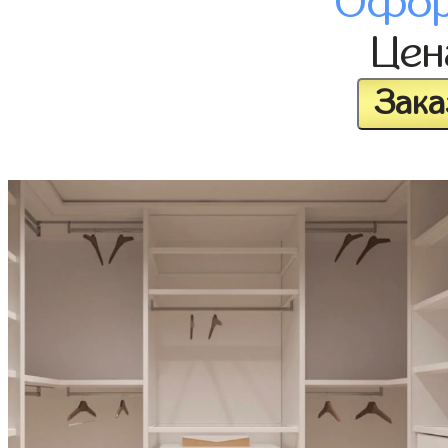
Офор
Це
Зака