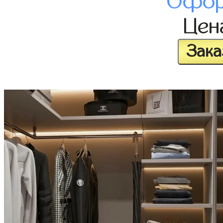
Офор
Це
Зака