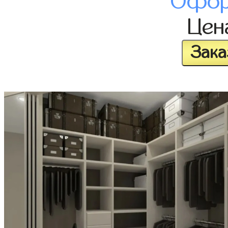
Офор
Це
Зака