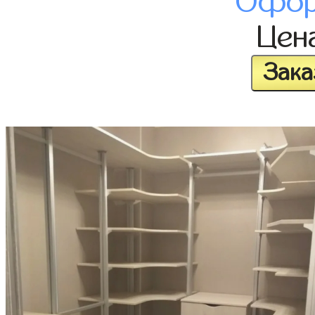
Офор
Цен
Зака