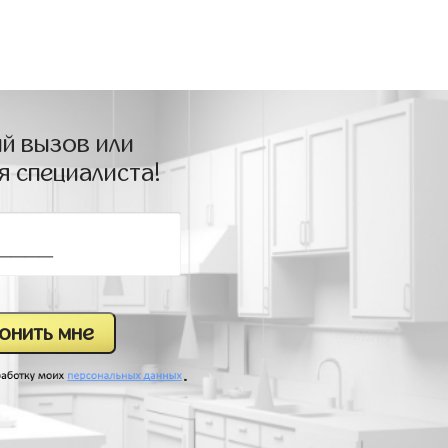
й вызов или
я специалиста!
.