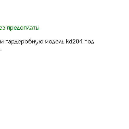
ез предоплаты
м гардеробную модель kd204 под
.