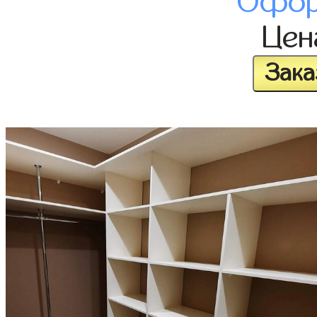
Офор
Це
Зака