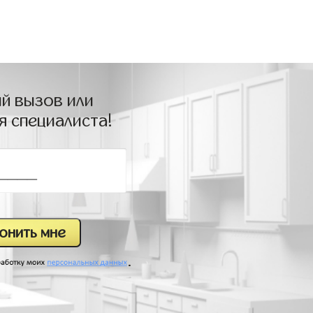
й вызов или
я специалиста!
.