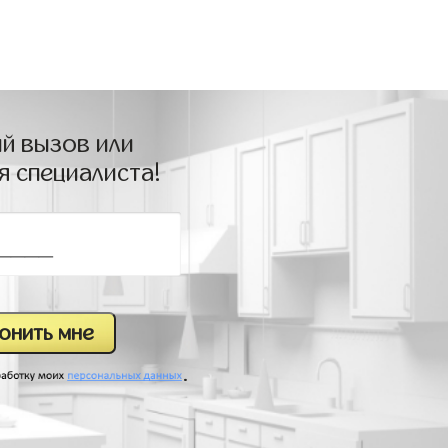
й вызов или
я специалиста!
.