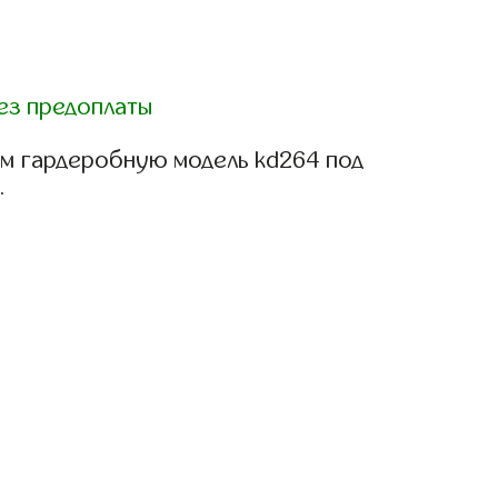
ез предоплаты
м гардеробную модель kd264 под
.