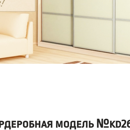
рдеробная модель №kd26