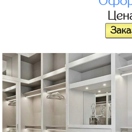
Офор
Цен
Зака