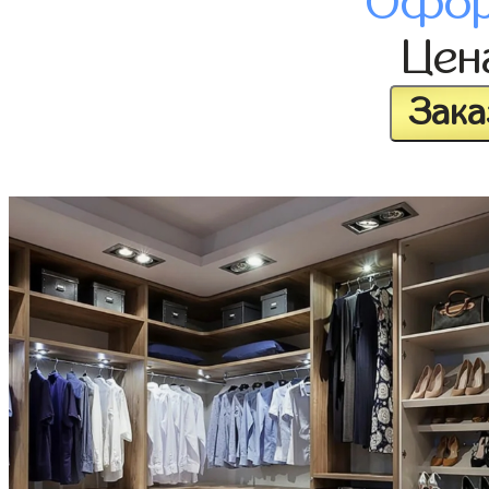
Офор
Це
Зака