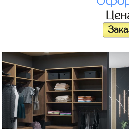
Офор
Це
Зака