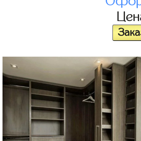
Офор
Це
Зака